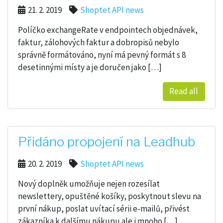
21. 2. 2019
Shoptet API news
Políčko exchangeRate v endpointech objednávek,
faktur, zálohových faktur a dobropisů nebylo
správně formátováno, nyní má pevný formát s 8
desetinnými místy a je doručen jako […]
Read all
Přidáno propojení na Leadhub
20. 2. 2019
Shoptet API news
Nový doplněk umožňuje nejen rozesílat
newslettery, opuštěné košíky, poskytnout slevu na
první nákup, poslat uvítací sérii e-mailů, přivést
zákazníka k dalšímu nákupu ale i mnoho […]