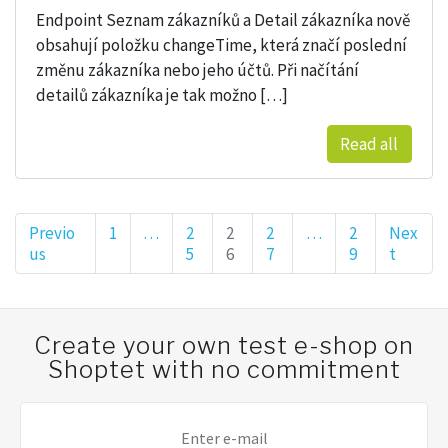
Endpoint Seznam zákazníků a Detail zákazníka nově
obsahují položku changeTime, která značí poslední
změnu zákazníka nebo jeho účtů. Při načítání
detailů zákazníka je tak možno […]
Read all
Previo
Page
1
…
Page
2
Page
2
Page
2
…
Page
2
Nex
us
5
6
7
9
t
Posts pagination
Create your own test e-shop on
Shoptet with no commitment