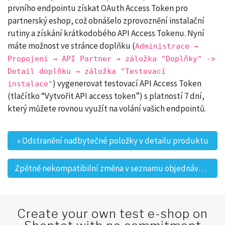
prvního endpointu získat OAuth Access Token pro
partnerský eshop, což obnášelo zprovoznění instalační
rutiny a získání krátkodobého API Access Tokenu. Nyní
máte možnost ve stránce doplňku (
Administrace →
Propojení → API Partner → záložka "Doplňky" ->
Detail doplňku → záložka "Testovací
) vygenerovat testovací API Access Token
instalace"
(tlačítko “Vytvořit API access token”) s platností 7 dní,
který můžete rovnou využít na volání vašich endpointů.
«
Odstranění nadbytečné položky v detailu produktu
Post navigation
Zpětně nekompatibilní změna v seznamu objednávek od 18. 6. 2019
Create your own test e-shop on