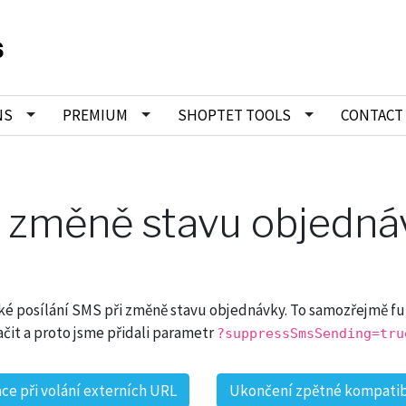
NS
PREMIUM
SHOPTET TOOLS
CONTACT
i změně stavu objedná
é posílání SMS při změně stavu objednávky. To samozřejmě fun
čit a proto jsme přidali parametr
?suppressSmsSending=tru
ace při volání externích URL