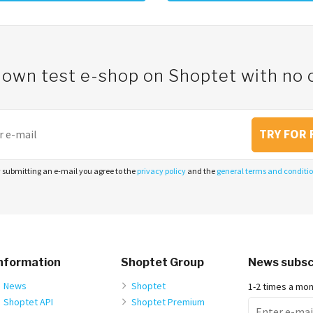
 own test e-shop on Shoptet with n
TRY FOR 
 submitting an e-mail you agree to the
privacy policy
and the
general terms and conditi
nformation
Shoptet Group
News subsc
News
Shoptet
1-2 times a mo
Shoptet API
Shoptet Premium