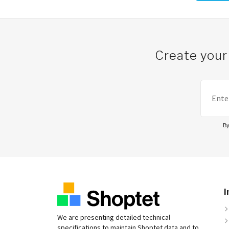
Post navigation
Create your
By
I
We are presenting detailed technical
specifications to maintain Shoptet data and to