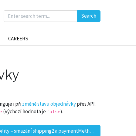
Search
CAREERS
vky
guje i při
změně stavu objednávky
přes API.
(výchozí hodnota je
).
e
false
Ukončení zpětné kompatibility – smazání shipping2 a paymentMethod2
»