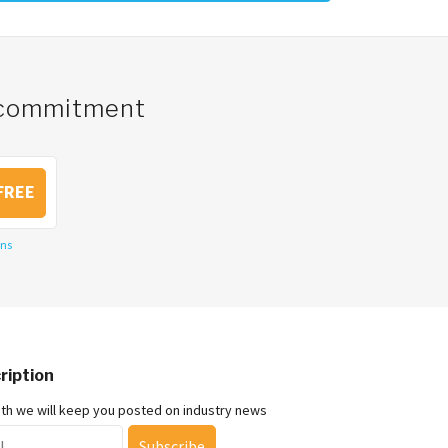
o commitment
FREE
ons
ription
nth we will keep you posted on industry news
Subscribe