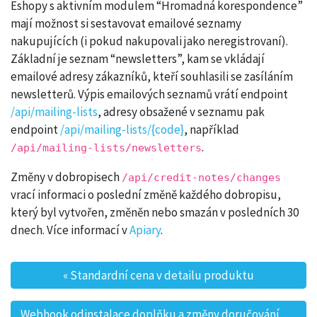
Eshopy s aktivním modulem “Hromadná korespondence”
mají možnost si sestavovat emailové seznamy
nakupujících (i pokud nakupovali jako neregistrovaní).
Základní je seznam “newsletters”, kam se vkládají
emailové adresy zákazníků, kteří souhlasili se zasíláním
newsletterů. Výpis emailových seznamů vrátí endpoint
/api/mailing-lists
, adresy obsažené v seznamu pak
endpoint
/api/mailing-lists/{code}
, například
.
/api/mailing-lists/newsletters
Změny v dobropisech
/api/credit-notes/changes
vrací informaci o poslední změně každého dobropisu,
který byl vytvořen, změněn nebo smazán v posledních 30
dnech. Více informací v
Apiary
.
«
Standardní cena v detailu produktu
Post navigation
Webhook odinstalace doplňku a změny doručování webhooků