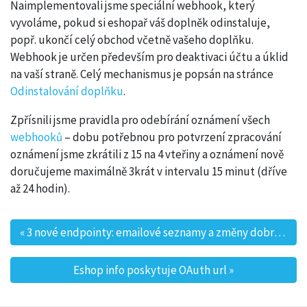
Naimplementovali jsme speciální webhook, který
vyvoláme, pokud si eshopař váš doplněk odinstaluje,
popř. ukončí celý obchod včetně vašeho doplňku.
Webhook je určen především pro deaktivaci účtu a úklid
na vaší straně. Celý mechanismus je popsán na stránce
Odinstalování doplňku
.
Zpřísnili jsme pravidla pro odebírání oznámení všech
webhooků
– dobu potřebnou pro potvrzení zpracování
oznámení jsme zkrátili z 15 na 4 vteřiny a oznámení nově
doručujeme maximálně 3krát v intervalu 15 minut (dříve
až 24 hodin).
«
3 nové endpointy: emailové seznamy a změny dobropisů
Post navigation
Eshop info poskytuje OAuth url
»