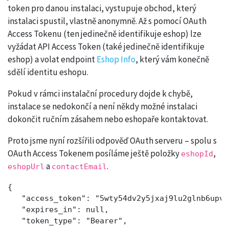
token pro danou instalaci, vystupuje obchod, který
instalaci spustil, vlastně anonymně. Až s pomocí OAuth
Access Tokenu (ten jedinečně identifikuje eshop) lze
vyžádat API Access Token (také jedinečně identifikuje
eshop) a volat endpoint
Eshop Info
, který vám konečně
sdělí identitu eshopu.
Pokud v rámci instalační procedury dojde k chybě,
instalace se nedokončí a není někdy možné instalaci
dokončit ručním zásahem nebo eshopaře kontaktovat.
Proto jsme nyní rozšířili odpověď OAuth serveru – spolu s
OAuth Access Tokenem posíláme ještě položky
,
eshopId
a
.
eshopUrl
contactEmail
{

   "access_token": "5wty54dv2y5jxaj9lu2glnb6upv2
   "expires_in": null,

   "token_type": "Bearer",
