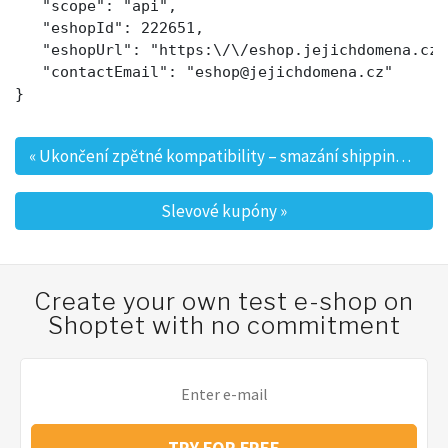
   "scope": "api",

   "eshopId": 222651,

   "eshopUrl": "https:\/\/eshop.jejichdomena.cz\/
   "contactEmail": "eshop@jejichdomena.cz"

«
Ukončení zpětné kompatibility – smazání shipping2 a paymentMethod2
Post navigation
Slevové kupóny
»
Create your own test e-shop on
Shoptet with no commitment
TRY FOR FREE