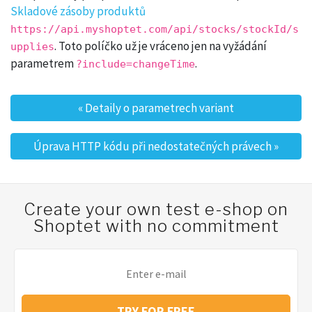
Skladové zásoby produktů
https://api.myshoptet.com/api/stocks/stockId/s
. Toto políčko už je vráceno jen na vyžádání
upplies
parametrem
.
?include=changeTime
«
Detaily o parametrech variant
Post navigation
Úprava HTTP kódu při nedostatečných právech
»
Create your own test e-shop on
Shoptet with no commitment
TRY FOR FREE