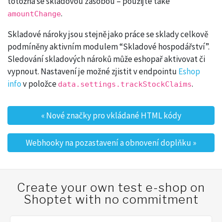
totožná se skladovou zásobou – použijte také
.
amountChange
Skladové nároky jsou stejně jako práce se sklady celkově
podmíněny aktivním modulem “Skladové hospodářství”.
Sledování skladových nároků může eshopař aktivovat či
vypnout. Nastavení je možné zjistit v endpointu
Eshop
info
v položce
.
data.settings.trackStockClaims
«
Nové značky pro vkládané HTML kódy
Post navigation
Webhooky na pozastavení a obnovení doplňku
»
Create your own test e-shop on
Shoptet with no commitment