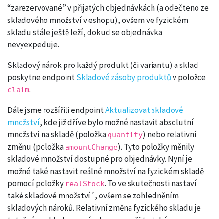
“zarezervované” v přijatých objednávkách (a odečteno ze
skladového množství v eshopu), ovšem ve fyzickém
skladu stále ještě leží, dokud se objednávka
nevyexpeduje.
Skladový nárok pro každý produkt (či variantu) a sklad
poskytne endpoint
Skladové zásoby produktů
v položce
.
claim
Dále jsme rozšířili endpoint
Aktualizovat skladové
množství
, kde již dříve bylo možné nastavit absolutní
množství na skladě (položka
) nebo relativní
quantity
změnu (položka
). Tyto položky měnily
amountChange
skladové množství dostupné pro objednávky. Nyní je
možné také nastavit reálné množství na fyzickém skladě
pomocí položky
. To ve skutečnosti nastaví
realStock
také skladové množství´, ovšem se zohledněním
skladových nároků. Relativní změna fyzického skladu je