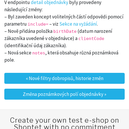
V endpointu
detail objednávky
byly provedeny
následující změny:
– Byl zaveden koncept volitelných částí odpovědi pomocí
parametru
– viz
Sekce na vyžádání
.
include=
– Nově přidána položka
(datum narození
birthDate
zákazníka uvedené v objednávce) a
clientCode
(identifikační údaj zákazníka).
– Nová sekce
, která obsahuje různá poznámková
notes
pole.
«
Nové filtry dobropisů, historie změn
Post navigation
Změna poznámkových polí objednávky
»
Create your own test e-shop on
Shoptet with no commitment